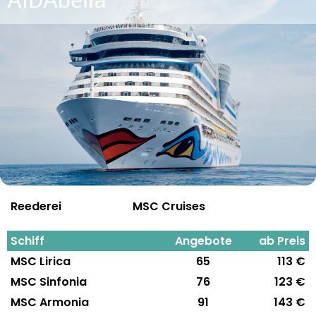
Reederei
MSC Cruises
Schiff
Angebote
ab Preis
MSC Lirica
65
113 €
MSC Sinfonia
76
123 €
MSC Armonia
91
143 €