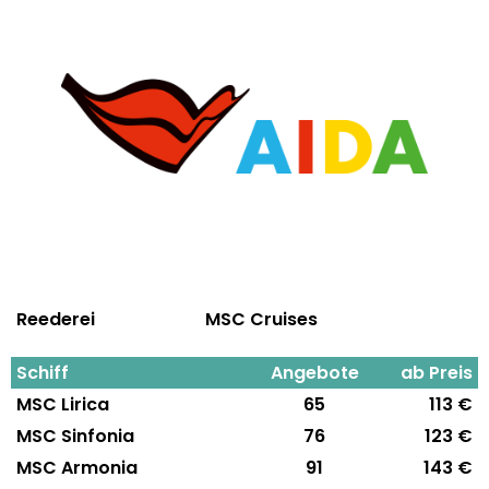
Reederei
MSC Cruises
Schiff
Angebote
ab Preis
MSC Lirica
65
113 €
MSC Sinfonia
76
123 €
MSC Armonia
91
143 €