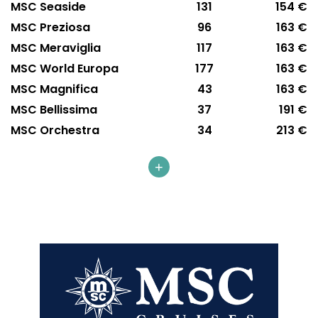
MSC Seaside
131
154 €
MSC Preziosa
96
163 €
MSC Meraviglia
117
163 €
MSC World Europa
177
163 €
MSC Magnifica
43
163 €
MSC Bellissima
37
191 €
MSC Orchestra
34
213 €
+
MSC Cruises
MSC Armonia