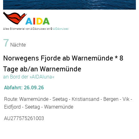
Alles Bildmaterial von AIDAcruises ist ©
AIDAcruises
7
Nächte
Norwegens Fjorde ab Warnemünde * 8
Tage ab/an Warnemünde
an Bord der »AIDAluna«
Abfahrt: 26.09.26
Route: Warnemünde - Seetag - Kristiansand - Bergen - Vik -
Eidfjord - Seetag - Warnemünde
AU277575261003