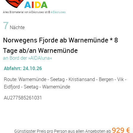
Alles Bildmaterial von AIDAcruises ist ©
AIDAcruises
7
Nächte
Norwegens Fjorde ab Warnemünde * 8
Tage ab/an Warnemünde
an Bord der »AIDAluna«
Abfahrt: 24.10.26
Route: Warnemünde - Seetag - Kristiansand - Bergen - Vik -
Eidfjord - Seetag - Warnemünde
AU277585261031
929 €
Günstigster Preis pro Person aus allen Angeboten ab