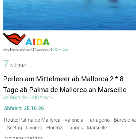
Alles Bildmaterial von AIDAcruises ist ©
AIDAcruises
7
Nächte
Perlen am Mittelmeer ab Mallorca 2 * 8
Tage ab Palma de Mallorca an Marseille
an Bord der »AIDAmar«
Abfahrt: 25.10.26
Route: Palma de Mallorca - Valencia - Tarragona - Barcelona
- Seetag - Livorno - Florenz - Cannes - Marseille
AY326054261101