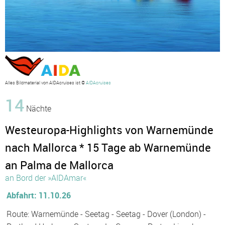
Alles Bildmaterial von AIDAcruises ist ©
AIDAcruises
14
Nächte
Westeuropa-Highlights von Warnemünde
nach Mallorca * 15 Tage ab Warnemünde
an Palma de Mallorca
an Bord der »AIDAmar«
Abfahrt: 11.10.26
Route: Warnemünde - Seetag - Seetag - Dover (London) -