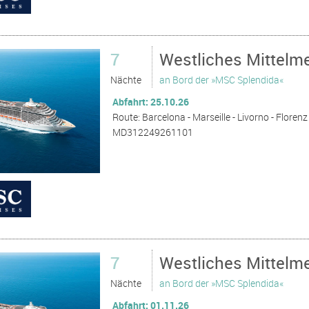
7
Westliches Mittelm
Nächte
an Bord der »MSC Splendida«
Abfahrt: 25.10.26
Route: Barcelona - Marseille - Livorno - Florenz 
MD312249261101
7
Westliches Mittelm
Nächte
an Bord der »MSC Splendida«
Abfahrt: 01.11.26