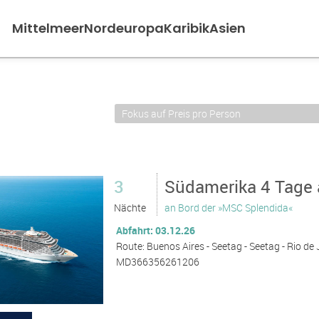
Mittelmeer
Nordeuropa
Karibik
Asien
3
Südamerika 4 Tage 
Nächte
an Bord der »MSC Splendida«
Abfahrt: 03.12.26
Route: Buenos Aires - Seetag - Seetag - Rio de
MD366356261206