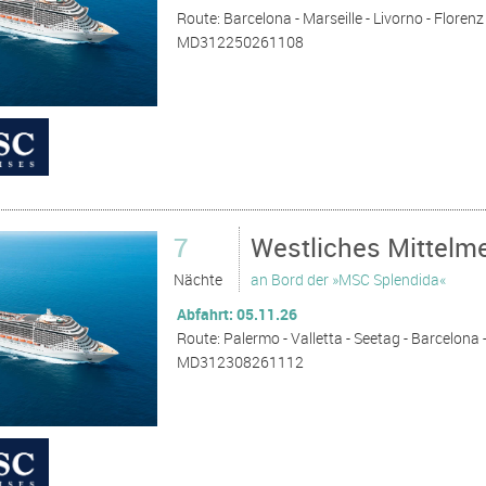
Route: Barcelona - Marseille - Livorno - Florenz 
MD312250261108
7
Westliches Mittelm
Nächte
an Bord der »MSC Splendida«
Abfahrt: 05.11.26
Route: Palermo - Valletta - Seetag - Barcelona - 
MD312308261112