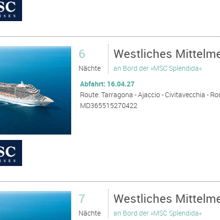
6
Westliches Mittelme
Nächte
an Bord der »MSC Splendida«
Abfahrt: 16.04.27
Route: Tarragona - Ajaccio - Civitavecchia - Rom
MD365515270422
7
Westliches Mittelm
Nächte
an Bord der »MSC Splendida«