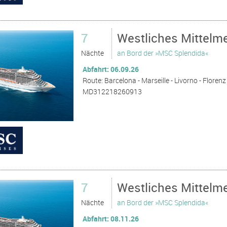
7
Westliches Mittelm
Nächte
an Bord der »MSC Splendida«
Abfahrt: 06.09.26
Route: Barcelona - Marseille - Livorno - Florenz 
MD312218260913
7
Westliches Mittelm
Nächte
an Bord der »MSC Splendida«
Abfahrt: 08.11.26