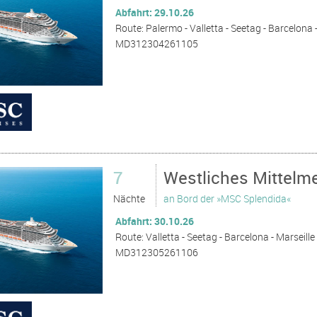
Abfahrt: 29.10.26
Route: Palermo - Valletta - Seetag - Barcelona - 
MD312304261105
7
Westliches Mittelme
Nächte
an Bord der »MSC Splendida«
Abfahrt: 30.10.26
Route: Valletta - Seetag - Barcelona - Marseille 
MD312305261106