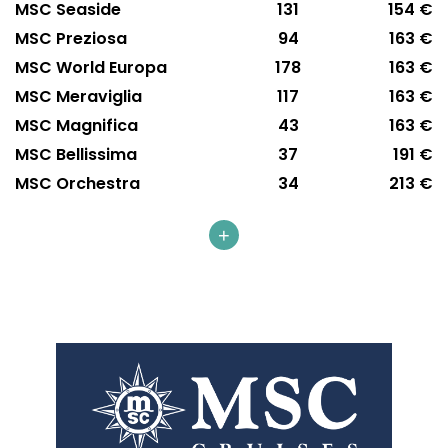
MSC Seaside
131
154 €
MSC Preziosa
94
163 €
MSC World Europa
178
163 €
MSC Meraviglia
117
163 €
MSC Magnifica
43
163 €
MSC Bellissima
37
191 €
MSC Orchestra
34
213 €
+
MSC Cruises
MSC Armonia